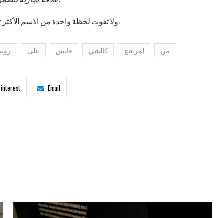
اختر CNBC كمصدرك المفضل على Google ولا تفوت لحظة واحدة من الاسم الأكثر ثقة في أخبار الأعمال.
من
لمرشح
كالشي
فانس
على
روبي
Pinterest
Email