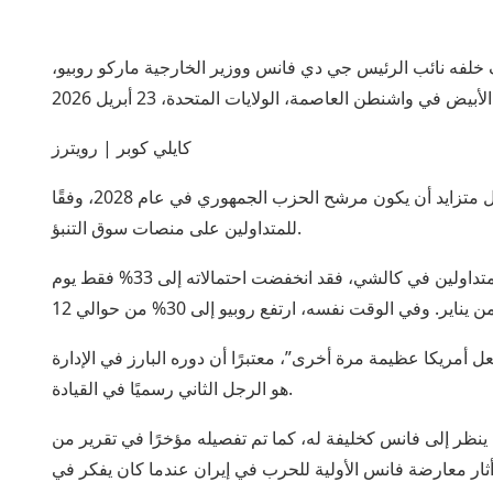
خلفه نائب الرئيس جي دي فانس ووزير الخارجية ماركو روبيو،
كايلي كوبر | رويترز
يُنظر إلى وزير الخارجية ماركو روبيو على أنه من المرجح بشكل متزايد أن يكون مرشح الحزب الجمهوري في عام 2028، وفقًا
للمتداولين على منصات سوق التنبؤ.
في حين أن نائب الرئيس جي دي فانس لا يزال المفضل لدى المتداولين في كالشي، فقد انخفضت احتمالاته إلى 33% فقط يوم
 أمريكا عظيمة مرة أخرى”، معتبرًا أن دوره البارز في الإدارة
هو الرجل الثاني رسميًا في القيادة.
ينظر إلى فانس كخليفة له، كما تم تفصيله مؤخرًا في تقرير من
أثار معارضة فانس الأولية للحرب في إيران عندما كان يفكر في