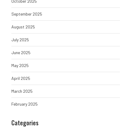
October 2025
September 2025
August 2025
July 2025
June 2025
Why is the bearish 
still str
May 2025
August 8, 
April 2025
March 2025
February 2025
Trump tries again to fire Fed
governor Lisa...
Categories
August 8, 2026