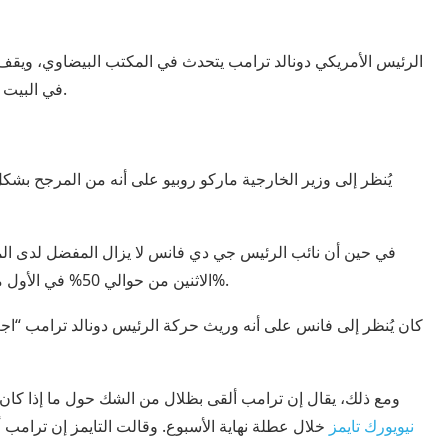
الرئيس الأمريكي دونالد ترامب يتحدث في المكتب البيضاوي، ويقف 
في البيت الأبيض في واشنطن العاصمة، الولايات المتحدة، 23 أبريل 2026.
الاثنين من حوالي 50% في الأول من يناير. وفي الوقت نفسه، ارتفع روبيو إلى 30% من حوالي 12%.
كان يُنظر إلى فانس على أنه وريث حركة الرئيس دونالد ترامب “اجعل
ومع ذلك، يقال إن ترامب ألقى بظلال من الشك حول ما إذا كان 
نيويورك تايمز
خلال عطلة نهاية الأسبوع. وقالت التايمز إن ترامب 