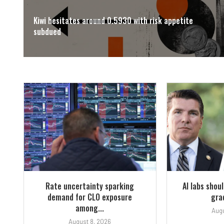
Kiwi hesitates around 0.5930 with risk appetite
subdued
Rate uncertainty sparking
AI labs shou
demand for CLO exposure
grad
among...
Augu
August 8, 2026