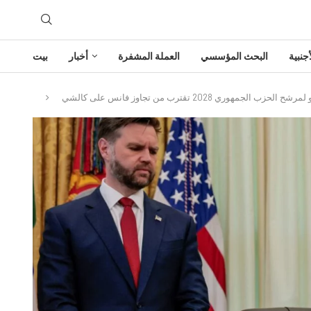
جنبية
البحث المؤسسي
العملة المشفرة
أخبار
بيت
زب الجمهوري 2028 تقترب من تجاوز فانس على كالشي