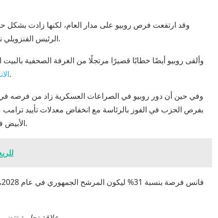
وقد ارتفعت فرص روبيو على مدار العام، لكنها زادت بشكل حاد
الرئيس الفنزويلي نيكولاس مادورو في يناير وبدء الحرب مع إيران في أواخر فبراير.
وألقى روبيو أيضًا خطابًا قصيرًا مرتجلًا من الغرفة الصحفية بالبي
مما يثير أسئلة حول خطط عضو مجلس الوزراء لعام 2028.
الان
وفي حين أن دور روبيو في الصراعات العسكرية زاد من فرصه في
بفرص الحزب في الفوز بالرئاسة مع انخفاض معدلات تأييد ترامب من
الأبيض في عام 2028 إلى 39٪ يوم الاثنين من 45٪ قبل الحرب مع إيران.
أرباح جولدم
الإفصاح: لدى CNBC وKalshi علاقة تجارية تتضمن اكتساب العملاء واستثمار الأقلية.