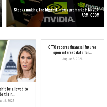
Stocks making the biggest moves premarket: NNVDA,
ARM, QCOM
CFTC reports financial futures
open interest data for...
August 8, 2026
ldn’t be allowed to
e their...
st 8, 2026