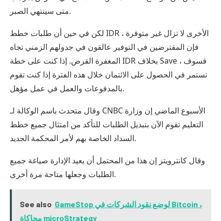
متى سينتهي الصبر.
لكن في حين أن طلبات خطط IDR الأخرى لا تزال غير متوفرة ،
فإن المقترضين في التوفير عالقون في جدولهم الزمني تجاه
المغفرة القرض. إذا كنت على خطة IDR بخلاف Save ، فسوف
تستمر في الحصول على الائتمان خلال هذه الفترة إذا كنت تقوم
بالمدفوعات والعمل في عمل مؤهل.
وقال متحدث باسم الوكالة لـ CNBC الأسبوع الماضي إن وزارة
التعليم تقوم الآن بتبديل الطلبات للتأكد من امتثال جميع خطط
السداد الخاصة بهم لأمر المحكمة الجديد.
وقال كانترويتز إن هذا من المحتمل أن يعيد الإدارة صياغة جميع
الطلبات وجعلها متاحة مرة أخرى.
GameStop لوضع نقود الشركات في Bitcoin ،
See also
محاكاة microStrategy