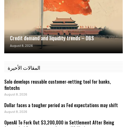
Credit demand and liquidity trends – DBS
August 8, 2026
المقالات الأخيرة
Solo develops reusable customer-vetting tool for banks,
fintechs
August 8, 2026
Dollar faces a tougher period as Fed expectations may shift
August 8, 2026
OpenAI To Fork Out $3,200,000 in Settlement After Being