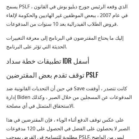
يسمح PSLF ، الذي وقعه الرئيس جورج دبليو بوش في القانون
في عام 2007 ، ببعض الموظفين غير الهاديين والحكومة لإلغاء
قروض الطلاب الفيدرالية بعد 10 سنوات من المدفوعات.
إليك ما يحتاج المقترضون في البرنامج إلى معرفة التغييرات
الحديثة التي تؤثر على البرنامج.
تطبيقات خطة سداد IDR أسفل
توقف تقدم بعض المقترضين PSLF
في حين أن التحديات القانونية ضد Save كانت تتصدر ، أوقفت
إدارة Biden المدفوعات عن المسجلين من خلال الصبر ، وكذلك
الاستحقاق المتمثل في أي مصلحة.
على عكس توقف الدفع أثناء الوباء ، فإن المقترضين في هذا
الصبر لا يحصلون على الفضل في الحصول على 120 مدفوعات
مطلوبة للتسامح في القرض بموجب PSLF. ليس من الواضح