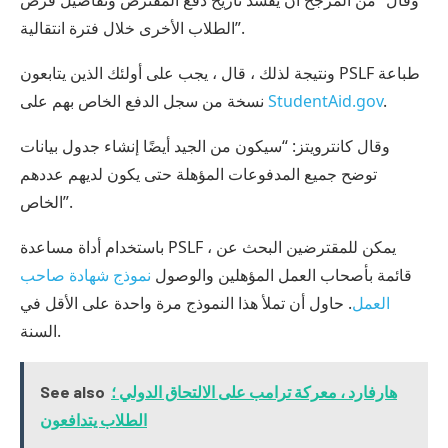
وقال “من المرجح أن يفسد تاريخ دفع المقترض وتفاصيل قرض
الطلاب الأخرى خلال فترة انتقالية”.
ونتيجة لذلك ، قال ، يجب على أولئك الذين يتابعون PSLF طباعة
.
StudentAid.gov
نسخة من سجل الدفع الخاص بهم على
وقال كانترويتز: “سيكون من الجيد أيضًا إنشاء جدول بيانات
توضح جميع المدفوعات المؤهلة حتى يكون لديهم عددهم
الخاص”.
باستخدام أداة مساعدة PSLF ، يمكن للمقترضين البحث عن
قائمة بأصحاب العمل المؤهلين والوصول
نموذج شهادة صاحب
العمل
. حاول أن تملأ هذا النموذج مرة واحدة على الأقل في
السنة.
هارفارد ، معركة ترامب على الالتحاق الدولي ؛
See also
الطلاب يتدافعون