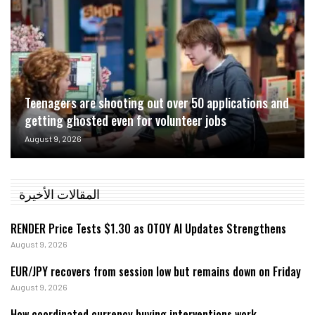
Teenagers are shooting out over 50 applications and
getting ghosted even for volunteer jobs
August 9, 2026
المقالات الأخيرة
RENDER Price Tests $1.30 as OTOY AI Updates Strengthens
August 9, 2026
EUR/JPY recovers from session low but remains down on Friday
August 9, 2026
How coordinated currency buying interventions work